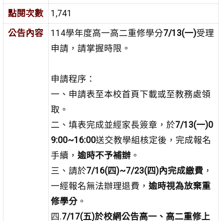
點閱次數
1,741
公告內容
114學年度高一高二重修學分
7/13(一)
受理
申請，請掌握時限。
申請程序：
一、申請表至本校首頁下載或至教務處領
取。
二、填表完成並經家長簽章，於
7/13(一)0
9:00~16:00
送交教學組核定後，完成報名
手續，
逾時不予補辦
。
三、請於
7/16(四)~7/23(四)內完成繳費
，
一經報名無法辦理退費，
逾時視為放棄重
修學分
。
四.
7/17(五)於校網公告高一、高二重修上