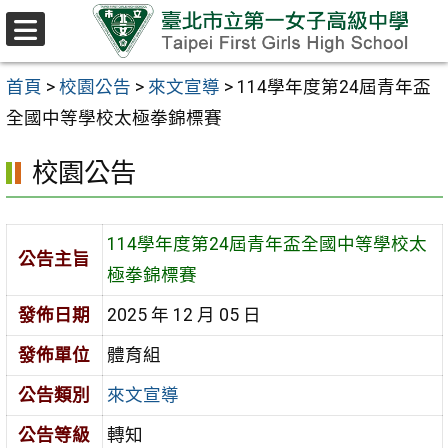
跳至主要內容區
選
單
首頁
>
校園公告
>
來文宣導
>
114學年度第24屆青年盃
全國中等學校太極拳錦標賽
校園公告
114學年度第24屆青年盃全國中等學校太
公告主旨
極拳錦標賽
發佈日期
2025 年 12 月 05 日
發佈單位
體育組
公告類別
來文宣導
公告等級
轉知