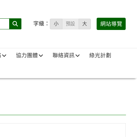
字級：
送出
網站導覽
小
預設
大
搜
尋
(必
務
協力團體
聯絡資訊
綠光計劃
填)：