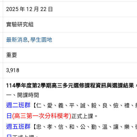
2025 年 12 月 22 日
實驗研究組
最新消息
,
學生園地
重要
3,918
114
學年度第
2
學期高三多元選修課程資訊與選課結果
一、開課時間
週二班群
【仁、愛、義、平、誠、毅、良、儉、禮、
日
(高三第一次分科模考)
正式上課。
週五班群
【忠、孝、信、和、公、勤、溫、讓、樂、