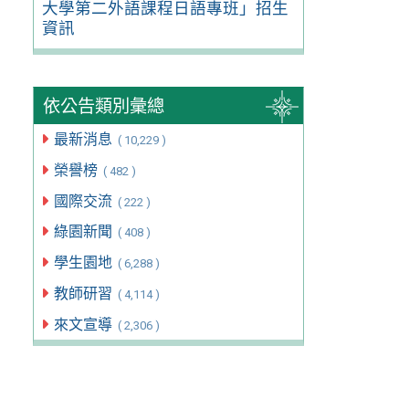
大學第二外語課程日語專班」招生
資訊
依公告類別彙總
最新消息
( 10,229 )
榮譽榜
( 482 )
國際交流
( 222 )
綠園新聞
( 408 )
學生園地
( 6,288 )
教師研習
( 4,114 )
來文宣導
( 2,306 )