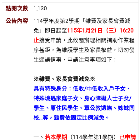
點閱次數
1,130
公告內容
114學年度第2學期「雜費及家長會費減
免」即日起至
115
年
1
月
21
日（三）
16:20
止
接受申請，此攸關辦理相關補助作業程
序甚鉅，為維護學生及家長權益，切勿發
生遲誤情事，申請注意事項如下：
※
雜費、家長會費減免
※
具有特殊身分：低收
/
中低收入戶子女、
特殊境遇家庭子女、身心障礙人士子女
/
學生、原住民學生、軍公教遺族、姊妹同
校…等，雜費依固定比例減免。
一、
若本學期
（114學年第1學期）
已申請