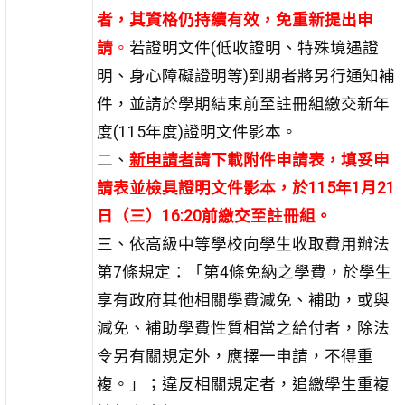
者，其資格仍持續有效，免重新提出申
請
。
若證明文件(低收證明、特殊境遇證
明、身心障礙證明等)到期者將另行通知補
件，並請於學期結束前至註冊組繳交新年
度(115年度)證明文件影本。
二、
新申請者
請下載附件申請表，填妥申
請表並檢具證明文件影本，於
115
年
1
月
21
日（三）
16:20
前繳交至註冊組。
三、依高級中等學校向學生收取費用辦法
第7條規定：「第4條免納之學費，於學生
享有政府其他相關學費減免、補助，或與
減免、補助學費性質相當之給付者，除法
令另有關規定外，應擇一申請，不得重
複。」；違反相關規定者，追繳學生重複