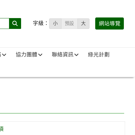
字級：
送出
網站導覽
小
預設
大
搜
尋
(必
務
協力團體
聯絡資訊
綠光計劃
填)：
項