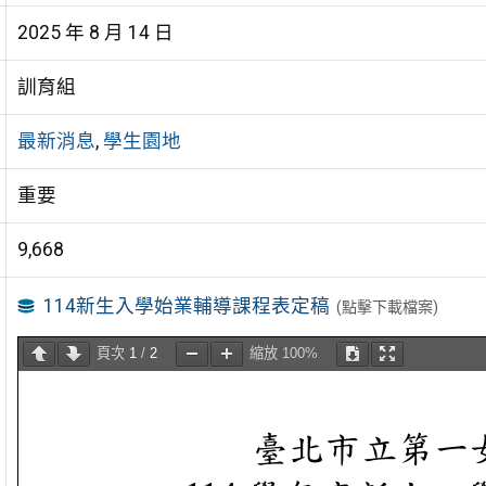
2025 年 8 月 14 日
訓育組
最新消息
,
學生園地
重要
9,668
114新生入學始業輔導課程表定稿
(點擊下載檔案)
頁次
1
/
2
縮放
100%