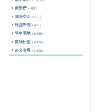
榮譽榜
( 482 )
國際交流
( 222 )
綠園新聞
( 408 )
學生園地
( 6,288 )
教師研習
( 4,114 )
來文宣導
( 2,306 )