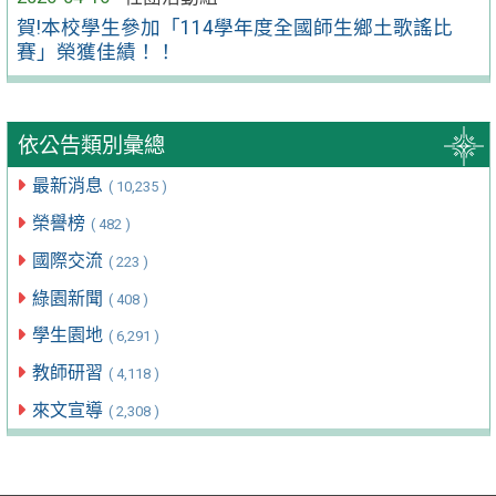
賀!本校學生參加「114學年度全國師生鄉土歌謠比
賽」榮獲佳績！！
依公告類別彙總
最新消息
( 10,235 )
榮譽榜
( 482 )
國際交流
( 223 )
綠園新聞
( 408 )
學生園地
( 6,291 )
教師研習
( 4,118 )
來文宣導
( 2,308 )