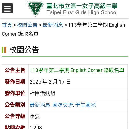
跳至主要內容區
選
單
首頁
>
校園公告
>
最新消息
>
113學年第二學期 English
Corner 錄取名單
校園公告
公告主旨
113學年第二學期 English Corner 錄取名單
發佈日期
2025 年 2 月 17 日
發佈單位
社團活動組
公告類別
最新消息
,
國際交流
,
學生園地
公告等級
重要
點閱次數
1,298