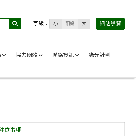
字級：
送出
網站導覽
小
預設
大
搜
尋
(必
務
協力團體
聯絡資訊
綠光計劃
填)：
)注意事項