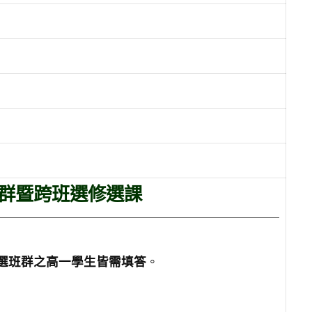
班群暨跨班選修選課
選班群之高一學生皆需填答
。