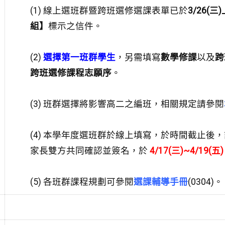
(1) 線上選班群暨跨班選修選課表單已於
3/26(三
組】
標示之信件。
(2)
選擇第一班群學生
，另需填寫
數學修課
以及
跨
跨班選修課程志願序
。
(3) 班群選擇將影響高二之編班，相關規定請參閱
(4) 本學年度選班群於線上填寫，於時間截止後
家長雙方共同確認並簽名，於
4/17(三)~4/19(五)
(5) 各班群課程規劃可參閱
選課輔導手冊
(0304)。