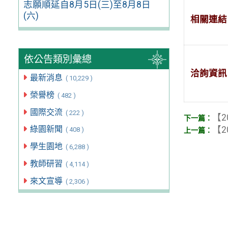
志願順延自8月5日(三)至8月8日
(六)
相關連結
依公告類別彙總
洽詢資訊
最新消息
( 10,229 )
榮譽榜
( 482 )
國際交流
( 222 )
【2
綠園新聞
【2
( 408 )
學生園地
( 6,288 )
教師研習
( 4,114 )
來文宣導
( 2,306 )