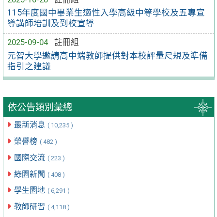
115年度國中畢業生適性入學高級中等學校及五專宣
導講師培訓及到校宣導
2025-09-04
註冊組
元智大學邀請高中端教師提供對本校評量尺規及準備
指引之建議
依公告類別彙總
最新消息
( 10,235 )
榮譽榜
( 482 )
國際交流
( 223 )
綠園新聞
( 408 )
學生園地
( 6,291 )
教師研習
( 4,118 )