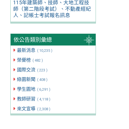
115年建築師、技師、大地工程技
師（第二階段考試）、不動產經紀
人、記帳士考試報名訊息
依公告類別彙總
最新消息
( 10,235 )
榮譽榜
( 482 )
國際交流
( 223 )
綠園新聞
( 408 )
學生園地
( 6,291 )
教師研習
( 4,118 )
來文宣導
( 2,308 )