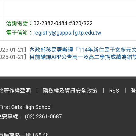
洽詢電話：
02-2382-0484 #320/322
電子信箱：
registry@gapps.fg.tp.edu.tw
025-01-21】
內政部移民署辦理「114年新住民子女多元文化
025-01-21】
目前酷課APP公告高一及高二學期成績為錯誤，
站著作權聲明
隱私權及資訊安全政策
RSS
First Girls High School
專線： (02) 2361-0687
重慶南路一段 165 號