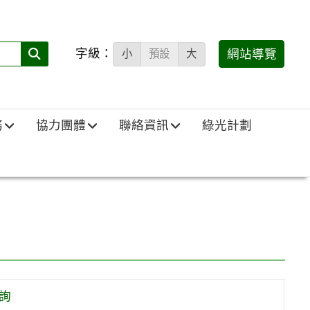
字級：
送出
網站導覽
小
預設
大
搜
尋
(必
務
協力團體
聯絡資訊
綠光計劃
填)：
詢