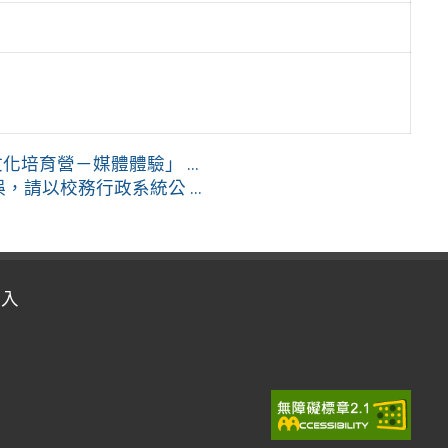
培育營－媒體體驗」 ...
請以校務行政系統公 ...
登入