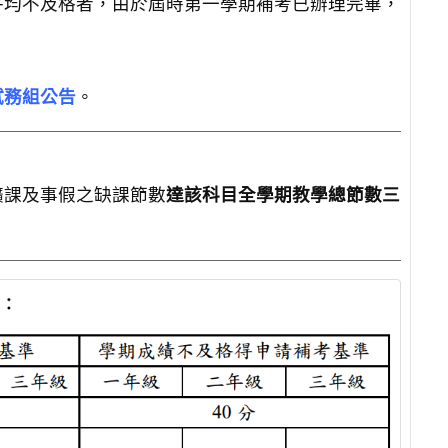
平均不及格者，由於屆時第一學期補考已辦理完畢，
試務組公告
。
曠課及事假之缺課節數
達該科目全學期教學總節數三