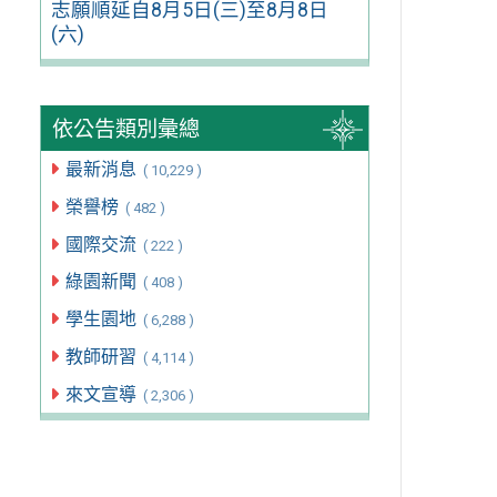
志願順延自8月5日(三)至8月8日
(六)
依公告類別彙總
最新消息
( 10,229 )
榮譽榜
( 482 )
國際交流
( 222 )
綠園新聞
( 408 )
學生園地
( 6,288 )
教師研習
( 4,114 )
來文宣導
( 2,306 )