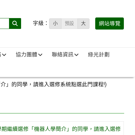
字級：
送出
網站導覽
小
預設
大
搜
尋
(必
務
協力團體
聯絡資訊
綠光計劃
填)：
簡介」的同學，請進入選修系統點選此門課程!)
(下學期繼續選修「機器人學簡介」的同學，請進入選修