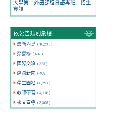
大學第二外語課程日語專班」招生
資訊
依公告類別彙總
最新消息
( 10,235 )
榮譽榜
( 482 )
國際交流
( 223 )
綠園新聞
( 408 )
學生園地
( 6,291 )
教師研習
( 4,118 )
來文宣導
( 2,308 )