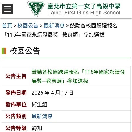
跳至主要內容區
選
單
首頁
>
校園公告
>
最新消息
>
鼓勵各校園踴躍報名
「115年國家永續發展獎─教育類」參加選拔
校園公告
鼓勵各校園踴躍報名「115年國家永續發
公告主旨
展獎─教育類」參加選拔
發佈日期
2026 年 4 月 17 日
發佈單位
衛生組
公告類別
最新消息
公告等級
轉知