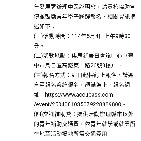
年發展署辦理中區說
明會，請貴校協助宣
傳並鼓勵青年學子踴躍報名，相關資
訊摘
述如下：
(一)活動時間：114年5月4日上午9時30
分。
(二)活動地點：集思新烏日會議中心（臺
中市烏日區高鐵東
一路26號3樓）。
(三)報名方式：即日起採線上報名，請逕
自至報名系統報
名，額滿為止，報名網
址：https://www.accupass.com
/event/2504081035079228889800。
(四)交通補助費：提供活動辦理縣市以外
的青年補助交通
費，依青年就學或就業所
在地至活動場地所需交通費用