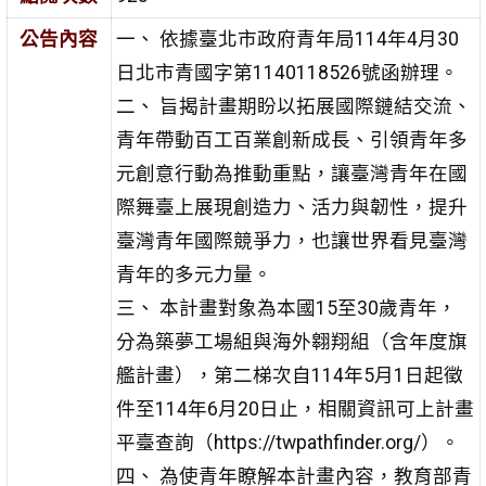
公告內容
一、 依據臺北市政府青年局114年4月30
日北市青國字第
1140118526號函辦理。
二、 旨揭計畫期盼以拓展國際鏈結交流、
青年帶動百工百業創
新成長、引領青年多
元創意行動為推動重點，讓臺灣青年
在國
際舞臺上展現創造力、活力與韌性，提升
臺灣青年國
際競爭力，也讓世界看見臺灣
青年的多元力量。
三、 本計畫對象為本國15至30歲青年，
分為築夢工場組與海外
翱翔組（含年度旗
艦計畫），第二梯次自114年5月1日起徵
件至114年6月20日止，相關資訊可上計畫
平臺查詢
（https://twpathfinder.org/）。
四、 為使青年瞭解本計畫內容，教育部青