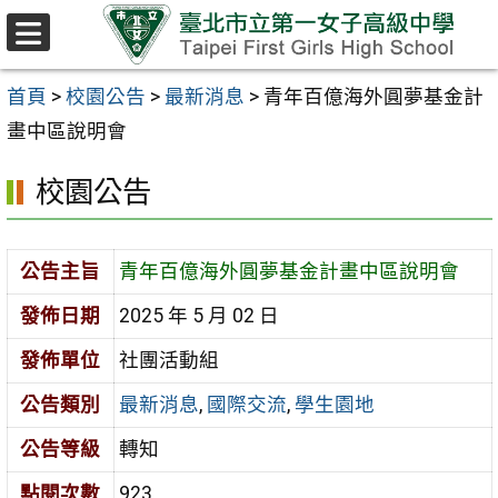
跳至主要內容區
選
單
首頁
>
校園公告
>
最新消息
>
青年百億海外圓夢基金計
畫中區說明會
校園公告
公告主旨
青年百億海外圓夢基金計畫中區說明會
發佈日期
2025 年 5 月 02 日
發佈單位
社團活動組
公告類別
最新消息
,
國際交流
,
學生園地
公告等級
轉知
點閱次數
923