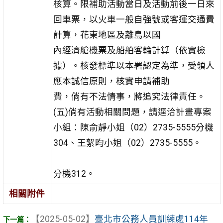
核算。限補助活動當日及活動前後一日來
回車票，以火
車一般自強號或客運交通費
計算，花東地區及離島以國
內經濟艙機票及船舶客輪計算（依實檢
據）。核發標準
以本署認定為準，受領人
應本誠信原則，核實申請補助
費，倘有不法情事，將追究法律責任。
(五)倘有活動相關問題，請逕洽計畫專案
小組：陳俞靜小姐
（02）2735-5555分機
304、王絮昀小姐（02）2735-5555。
分機312。
相關附件
【2025-05-02】
臺北市公務人員訓練處114年