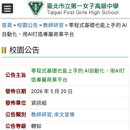
跳至主要內容區
選
單
首頁
>
校園公告
>
教師研習
>
零程式基礎也能上手的 AI
自動化、用AI打造專屬商業平台
校園公告
零程式基礎也能上手的 AI自動化、用AI打
公告主旨
造專屬商業平台
發佈日期
2026 年 5 月 20 日
發佈單位
資訊組
公告類別
教師研習
,
來文宣導
公告等級
轉知