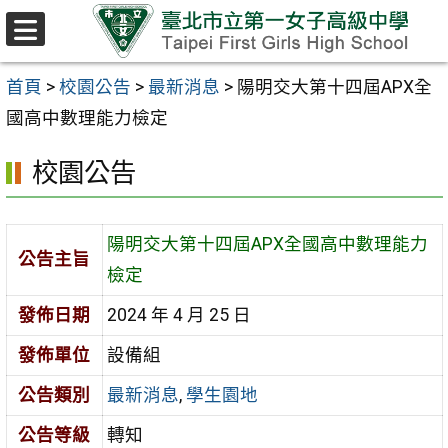
跳至主要內容區
選
單
首頁
>
校園公告
>
最新消息
>
陽明交大第十四屆APX全
國高中數理能力檢定
校園公告
陽明交大第十四屆APX全國高中數理能力
公告主旨
檢定
發佈日期
2024 年 4 月 25 日
發佈單位
設備組
公告類別
最新消息
,
學生園地
公告等級
轉知