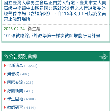
國立臺灣大學男生舍區正門前人行道、臺北市立大同
高級中學臨中山區建國北路2段96 巷之人行道及委外
經營停車場（含退縮地），自115年3月 1日起為全面
禁止吸菸場所
2026-02-24
衛生組
101環教路線戶外教學第一梯次教師增能研習計畫
依公告類別彙總
最新消息
( 10,230 )
榮譽榜
( 482 )
國際交流
( 222 )
綠園新聞
( 408 )
學生園地
( 6,288 )
教師研習
( 4,114 )