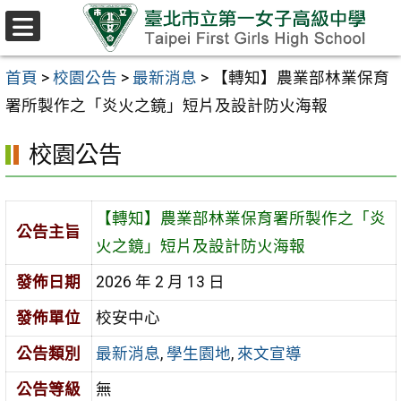
跳至主要內容區
選
單
首頁
>
校園公告
>
最新消息
>
【轉知】農業部林業保育
署所製作之「炎火之鏡」短片及設計防火海報
校園公告
【轉知】農業部林業保育署所製作之「炎
公告主旨
火之鏡」短片及設計防火海報
發佈日期
2026 年 2 月 13 日
發佈單位
校安中心
公告類別
最新消息
,
學生園地
,
來文宣導
公告等級
無