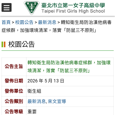
跳至主要內容區
選
單
首頁
>
校園公告
>
最新消息
>
轉知衛生局防治漢他病毒
症候群，加強環境清潔，落實「防鼠三不原則」
校園公告
轉知衛生局防治漢他病毒症候群，加強環
公告主旨
境清潔，落實「防鼠三不原則」
發佈日期
2026 年 5 月 13 日
發佈單位
衛生組
公告類別
最新消息
,
來文宣導
公告等級
重要