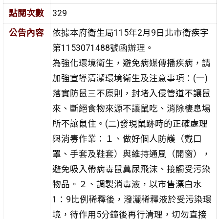
點閱次數
329
公告內容
依據本府衛生局115年2月9日北市衛疾字
第1153071488號函辦理。
為強化環境衛生，避免病媒傳播疾病，請
加強宣導清潔環境衛生及注意事項：(一)
落實防鼠三不原則，封堵入侵管道不讓鼠
來、斷絕食物來源不讓鼠吃、消除棲息場
所不讓鼠住。(二)發現鼠跡時的正確處理
與消毒作業：１、做好個人防護（戴口
罩、手套及鞋套）與維持通風（開窗），
避免吸入帶病毒鼠糞尿飛沫、接觸受污染
物品。２、調製消毒液，以市售漂白水
1：9比例稀釋後，潑灑稀釋液於受污染環
境，待作用5分鐘後再行清理，切勿直接