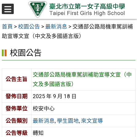
跳至主要內容區
選
單
首頁
>
校園公告
>
最新消息
>
交通部公路局機車駕訓補
助宣導文宣（中文及多國語言版）
校園公告
交通部公路局機車駕訓補助宣導文宣（中
公告主旨
文及多國語言版）
發佈日期
2025 年 9 月 18 日
發佈單位
校安中心
公告類別
最新消息
,
學生園地
,
來文宣導
公告等級
轉知