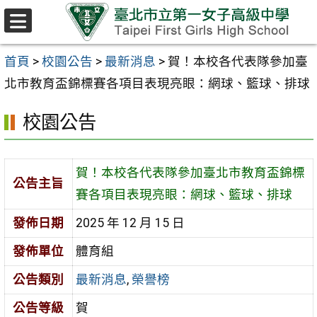
跳至主要內容區
選
單
首頁
>
校園公告
>
最新消息
>
賀！本校各代表隊參加臺
北市教育盃錦標賽各項目表現亮眼：網球、籃球、排球
校園公告
賀！本校各代表隊參加臺北市教育盃錦標
公告主旨
賽各項目表現亮眼：網球、籃球、排球
發佈日期
2025 年 12 月 15 日
發佈單位
體育組
公告類別
最新消息
,
榮譽榜
公告等級
賀