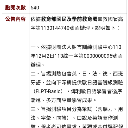
點閱次數
640
公告內容
依據
教育部國民及學前教育署
臺教國署高
字第1130144740號函辦理。說明如下：
一、依據財團法人語言訓練測驗中心113
年12月2日113綜一字第0000000095號函
辦理。
二、旨揭測驗包含英、日、法、德、西班
牙語，並向下深耕提供歐日語基礎級測驗
（FLPT-Basic），俾利歐日語學習者循序
漸進、多方面評量學習成果。
三、旨揭測驗項目分為筆試（含聽力、用
法、字彙、閱讀）、口說及英語寫作測
驗，報考者可依需求，單獨或合併選配報