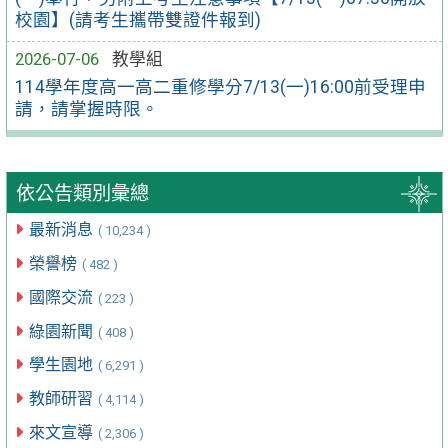
校園】(請考生攜帶雙證件報到)
2026-07-06
教學組
114學年度高一高二重修學分7/13(一)16:00前受理申
請，請掌握時限。
依公告類別彙總
最新消息
( 10,234 )
榮譽榜
( 482 )
國際交流
( 223 )
綠園新聞
( 408 )
學生園地
( 6,291 )
教師研習
( 4,114 )
來文宣導
( 2,306 )