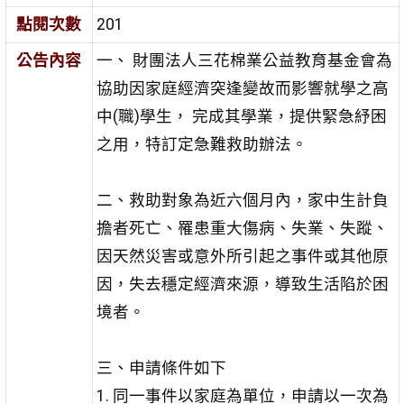
點閱次數
201
公告內容
一、
財團法人三花棉業公益教育基金會
為
協助因家庭經濟突逢變故而影響就學之高
中
(
職
)
學生， 完成其學業，提供緊急紓困
之用，特訂定急難救助辦法。
二、救助對象
為近六個月內，家中生計負
擔者死亡、罹患重大傷病、失業、失蹤、
因天然災害或意外所引起之事件或其他原
因，
失去穩定經濟來源，導致生活陷於困
境者。
三、申請條件如下
1.
同一事件以家庭為單位，申請以一次為