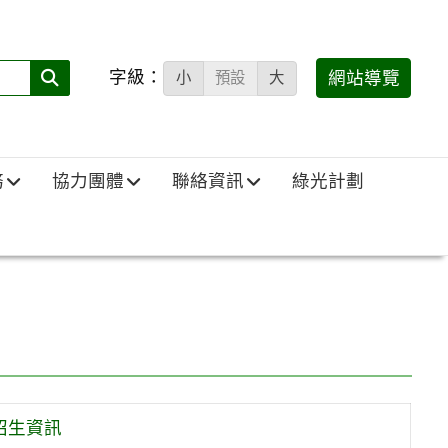
字級：
送出
網站導覽
小
預設
大
搜
尋
(必
務
協力團體
聯絡資訊
綠光計劃
填)：
招生資訊