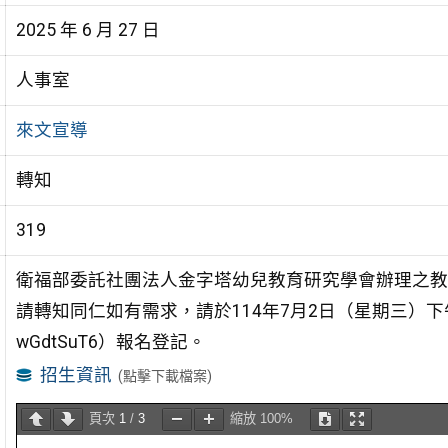
2025 年 6 月 27 日
人事室
來文宣導
轉知
319
衛福部委託社團法人金字塔幼兒教育研究學會辦理之教
請轉知同仁如有需求，請於114年7月2日（星期三）下午3時前上網
wGdtSuT6）報名登記。
招生資訊
(點擊下載檔案)
頁次
1
/
3
縮放
100%