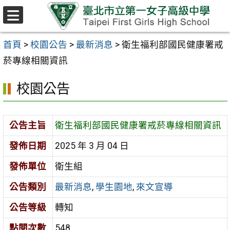
跳至主要內容區
選
單
首頁
>
校園公告
>
最新消息
>
衛生福利部國民健康署戒
菸專線相關資訊
校園公告
公告主旨
衛生福利部國民健康署戒菸專線相關資訊
發佈日期
2025 年 3 月 04 日
發佈單位
衛生組
公告類別
最新消息
,
學生園地
,
來文宣導
公告等級
轉知
點閱次數
548