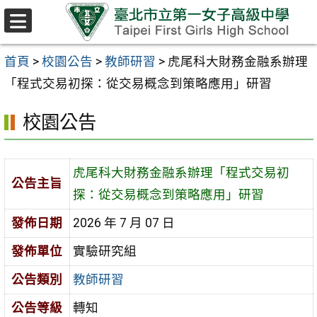
跳至主要內容區
選
單
首頁
>
校園公告
>
教師研習
>
虎尾科大財務金融系辦理
「程式交易初探：從交易概念到策略應用」研習
校園公告
虎尾科大財務金融系辦理「程式交易初
公告主旨
探：從交易概念到策略應用」研習
發佈日期
2026 年 7 月 07 日
發佈單位
實驗研究組
公告類別
教師研習
公告等級
轉知