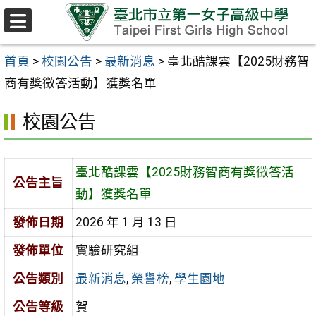
跳至主要內容區
選
單
首頁
>
校園公告
>
最新消息
>
臺北酷課雲【2025財務智
商有獎徵答活動】獲獎名單
校園公告
臺北酷課雲【2025財務智商有獎徵答活
公告主旨
動】獲獎名單
發佈日期
2026 年 1 月 13 日
發佈單位
實驗研究組
公告類別
最新消息
,
榮譽榜
,
學生園地
公告等級
賀