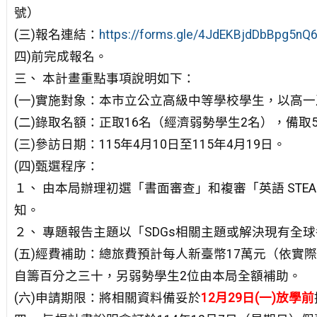
號）
(三)報名連結：
https://forms.gle/4JdEKBjdDbBpg5nQ
四)前完成報
名。
三、 本計畫重點事項說明如下：
(一)實施對象：本市立公立高級中等學校學生，以高一
(二)錄取名額：正取16名（經濟弱勢學生2名），備取
(三)參訪日期：115年4月10日至115年4月19日。
(四)甄選程序：
１、 由本局辦理初選「書面審查」和複審「英語 STE
知。
２、 專題報告主題以「SDGs相關主題或解決現有全
(五)經費補助：總旅費預計每人新臺幣17萬元（依實
自籌百分
之三十，另弱勢學生2位由本局全額補助。
(六)申請期限：將相關資料備妥於
12月29日(一)放學前