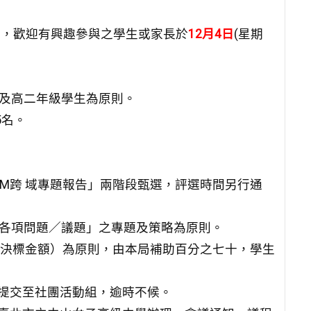
6
，歡
迎有興趣參與之學生或家長於
12月4日
(星期
及高
二年級學生為原則。
5名。
AM跨 域專題報告」兩階段甄選，評選時間另行通
球各項
問題／議題」之專題及策略為原則。
際決標
金額）為原則，由本局補助百分之七十，學生
提交至社團活動組，逾時不候
。