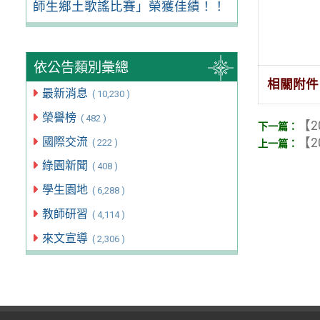
師生鄉土歌謠比賽」榮獲佳績！！
依公告類別彙總
相關附件
最新消息
( 10,230 )
榮譽榜
( 482 )
【2
國際交流
【2
( 222 )
綠園新聞
( 408 )
學生園地
( 6,288 )
教師研習
( 4,114 )
來文宣導
( 2,306 )