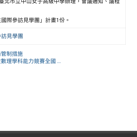
假臺北市立
中山女子高級中學辦理，會議通知、議程
生國際參訪
見學團」計畫1份。
際參訪見學團
通管制措施
理學科能力競賽全國 ...