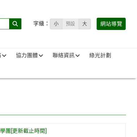
字級：
送出
網站導覽
小
預設
大
搜
尋
(必
務
協力團體
聯絡資訊
綠光計劃
填)：
學團[更新截止時間]