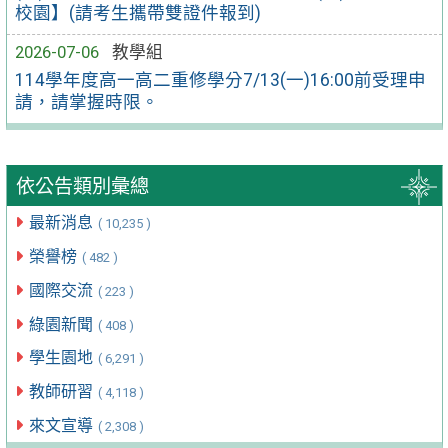
校園】(請考生攜帶雙證件報到)
2026-07-06
教學組
114學年度高一高二重修學分7/13(一)16:00前受理申
請，請掌握時限。
依公告類別彙總
最新消息
( 10,235 )
榮譽榜
( 482 )
國際交流
( 223 )
綠園新聞
( 408 )
學生園地
( 6,291 )
教師研習
( 4,118 )
來文宣導
( 2,308 )