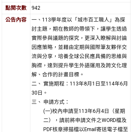
點閱次數
942
公告內容
一、113學年度以「城市百工職人」為探
討主題，期在教師的帶
領下，讓學生透過
實際參與議題的探究，更深入瞭解與討
論
因應策略，並藉由定期與國際筆友夥伴交
流與分享，培
養全球公民應具備的思維與
胸襟，達到提升學生外語運用
及跨文化理
解、合作的計畫目標。
二、 實施期程：113年8月1日至114年6月
30日。
三、
申請方式：
(一)校內申請至113年6月4日（星期
二），請前將申請文件之WORD檔及
PDF核章掃描檔以Email寄送電子檔至