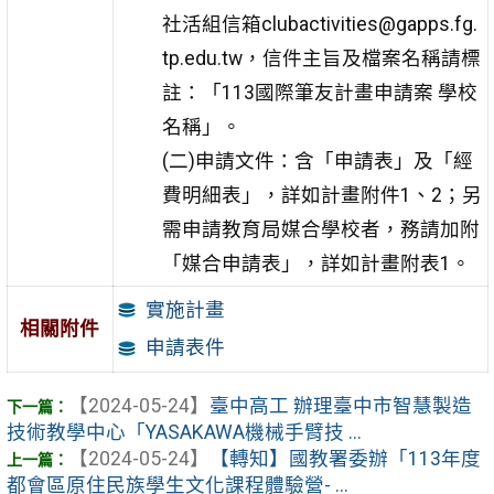
社活組信
箱clubactivities@gapps.fg.
tp.edu.tw，信件主旨及檔案名稱請標
註：
「113國際筆友計畫申請案 學校
名稱」。
(二
)申請文件：含「申請表」及「經
費明細表」，詳如計畫
附件1、2；另
需申請教育局媒合學校者，務請加附
「媒
合申請表」，詳如計畫附表1。
實施計畫
相關附件
申請表件
【2024-05-24】
臺中高工 辦理臺中市智慧製造
技術教學中心「YASAKAWA機械手臂技 ...
【2024-05-24】
【轉知】國教署委辦「113年度
都會區原住民族學生文化課程體驗營- ...