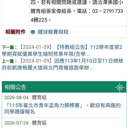
四、若有相關問題或建議，請洽潭美國小
體育組張家偉組長，電話：02－2791733
4轉225。
毽球競賽規程
相關附件
【2024-01-09】
【特教組公告】112學年度第2
學期資賦優異學生縮短修業年限(含學 ...
【2024-01-09】
因應113年1月10日至11日總統
府前凱達格蘭大道與北門周邊道路舉辦 ...
相關公告
2026-08-04
體育組
「115年臺北市青年盃角力錦標賽」，歡迎有興趣的
同學踴躍報名
2026-07-24
體育組