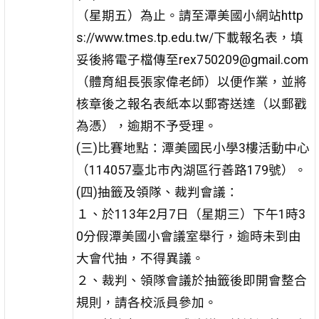
（星期五）為止。請至潭美國小網站http
s://www.tmes.tp.edu.tw/下載報名表，填
妥後將電子檔傳至rex750209@gmail.com
（體育組長張家偉老師）以便作業，並將
核章後之報名表紙本以郵寄送達（以郵戳
為憑），逾期不予受理。
(三)比賽地點：潭美國民小學3樓活動中心
（114057臺北市內湖區行善路179號）。
(四)抽籤及領隊、裁判會議：
１、於113年2月7日（星期三）下午1時3
0分假潭美國小會議室舉行，逾時未到由
大會代抽，不得異議。
２、裁判、領隊會議於抽籤後即開會整合
規則，請各校派員參加。