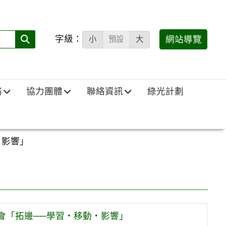
字級：
送出
網站導覽
小
預設
大
搜
尋
(必
務
協力團體
聯絡資訊
綠光計劃
填)：
‧影響」
會「拓邊──學習‧移動‧影響」