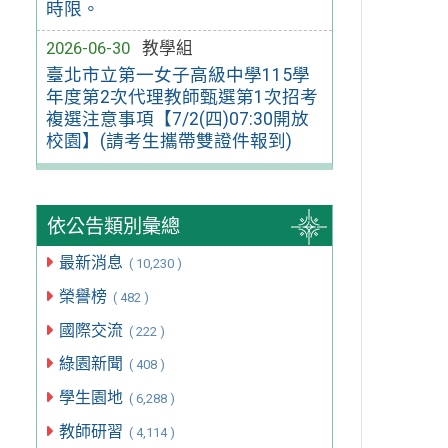
時限。
2026-06-30
教學組
臺北市立第一女子高級中學115學
年度第2次代理教師甄選第1次招考
複選注意事項【7/2(四)07:30開放
校園】(請考生攜帶雙證件報到)
依公告類別彙總
最新消息
( 10,230 )
榮譽榜
( 482 )
國際交流
( 222 )
綠園新聞
( 408 )
學生園地
( 6,288 )
教師研習
( 4,114 )