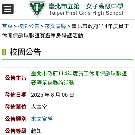
跳至主要內容區
選
單
首頁
>
校園公告
>
來文宣導
>
臺北市政府114年度員工
休閒保齡球聯誼賽暨單身聯誼活動
校園公告
臺北市政府114年度員工休閒保齡球聯誼
公告主旨
賽暨單身聯誼活動
發佈日期
2025 年 8 月 06 日
發佈單位
人事室
公告類別
來文宣導
公告等級
轉知