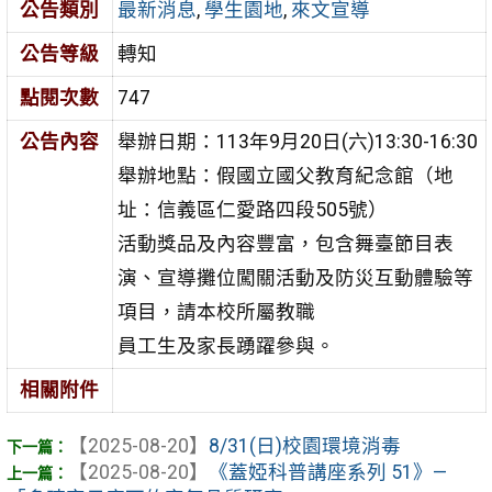
公告類別
最新消息
,
學生園地
,
來文宣導
公告等級
轉知
點閱次數
747
公告內容
舉辦日期：113年9月20日(六)13:30-16:30
舉辦地點：假國立國父教育紀念館（地
址：信義區仁愛路四段505號）
活動獎品及內容豐富，包含舞臺節目表
演、宣導攤位闖關活動及防災互動體驗等
項目，請本校所屬教職
員工生及家長踴躍參與。
相關附件
【2025-08-20】
8/31(日)校園環境消毒
【2025-08-20】
《蓋婭科普講座系列 51》—