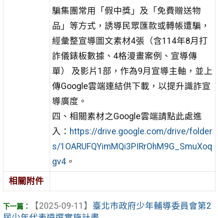
騙集團常用「假中獎」及「免費贈送物
品」等方式，誘導民眾匯款或轉帳遭騙，
經彙整宣導圖文素材4張（含114年8月打
詐儀錶板數據、4格漫畫案例、宣導傳
單） 及影片1部，作為9月宣導主軸，並上
傳Google雲端連結供下載，以提升識詐宣
導廣度。
四、相關素材之Google雲端請點此處進
入：
https://drive.google.com/drive/folder
s/1OARUFQYimMQi3PIRrOhM9G_SmuXoq
gv4
。
相關附件
【2025-09-11】
臺北市政府少年輔導委員會第2
屆少年代表遴選實施計畫