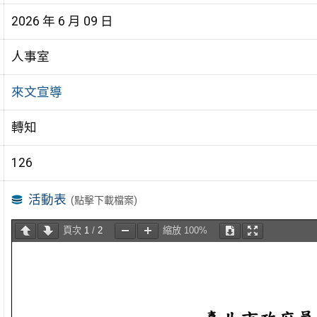
2026 年 6 月 09 日
人事室
來文宣導
轉知
126
活動表
(點擊下載檔案)
頁次
1
/
2
縮放
100%