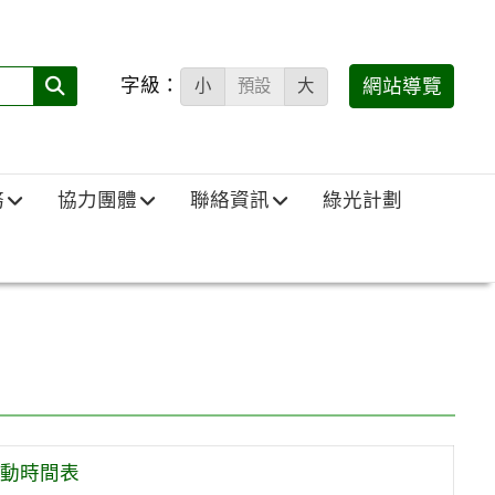
字級：
送出
網站導覽
小
預設
大
搜
尋
(必
務
協力團體
聯絡資訊
綠光計劃
填)：
動時間表