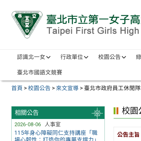
跳至主要內容區
認識北一女
行政單位
校園公告
臺北市國語文競賽
首頁
>
校園公告
>
來文宣導
>
臺北市政府員工休閒隊
校園
相關公告
2026-08-06
人事室
115年身心障礙同仁支持講座「職
公告主旨
場心韌性：打造你的專屬支撐力」