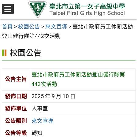
跳至主要內容區
選
單
首頁
>
校園公告
>
來文宣導
>
臺北市政府員工休閒活動
登山健行隊第442次活動
校園公告
臺北市政府員工休閒活動登山健行隊第
公告主旨
442次活動
發佈日期
2025 年 9 月 10 日
發佈單位
人事室
公告類別
來文宣導
公告等級
轉知