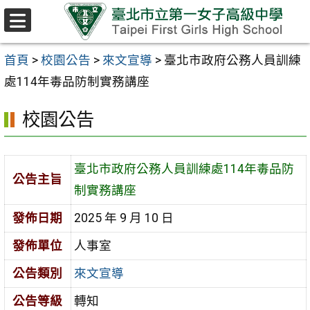
跳至主要內容區
選
單
首頁
>
校園公告
>
來文宣導
>
臺北市政府公務人員訓練
處114年毒品防制實務講座
校園公告
臺北市政府公務人員訓練處114年毒品防
公告主旨
制實務講座
發佈日期
2025 年 9 月 10 日
發佈單位
人事室
公告類別
來文宣導
公告等級
轉知