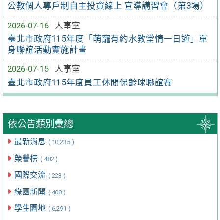
公教個人專戶制自主投資線上 宣導講習會（第3場）
2026-07-16
人事室
臺北市政府115年度「萌寵有約水教堂情一日遊」單
身聯誼活動實施計畫
2026-07-15
人事室
臺北市政府115年度員工休閒保齡球聯誼賽
依公告類別彙總
最新消息
( 10,235 )
榮譽榜
( 482 )
國際交流
( 223 )
綠園新聞
( 408 )
學生園地
( 6,291 )