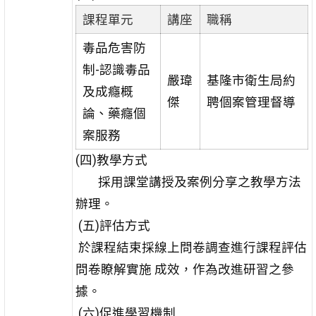
課程單元
講座
職稱
毒品危害防
制-認識毒品
嚴瑋
基隆市衛生局約
及成癮概
傑
聘個案管理督導
論、藥癮個
案服務
(四)教學方式
採用課堂講授及案例分享之教學方法
辦理。
(五)評估方式
於課程結束採線上問卷調查進行課程評估
問卷瞭解實施 成效，作為改進研習之參
據。
(六)促進學習機制