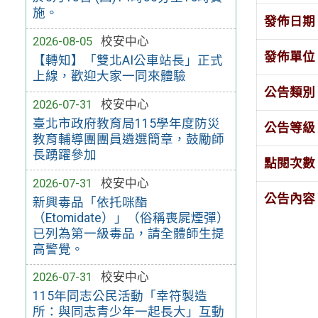
施。
發佈日期
2026-08-05
校安中心
發佈單位
【轉知】「雙北AI公車站長」正式
上線，歡迎大家一同來體驗
公告類別
2026-07-31
校安中心
臺北市政府教育局115學年度防災
公告等級
教育輔導團團員遴選簡章，鼓勵師
長踴躍參加
點閱次數
2026-07-31
校安中心
公告內容
新興毒品「依托咪酯
（Etomidate）」（俗稱喪屍煙彈）
已列為第一級毒品，請全體師生提
高警覺。
2026-07-31
校安中心
115年同志公民活動「幸符製造
所：與同志青少年一起長大」互動