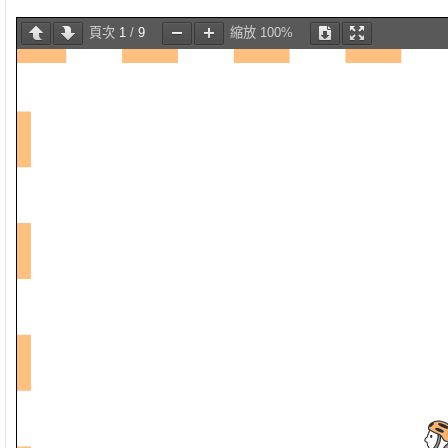
頁次
1
/
9
縮放
100%