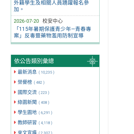
外籍學生及相關人員踴躍報名參
加。
2026-07-20
校安中心
「115年暑期保護青少年—青春專
案」反毒暨藥物濫用防制宣導
依公告類別彙總
最新消息
( 10,235 )
榮譽榜
( 482 )
國際交流
( 223 )
綠園新聞
( 408 )
學生園地
( 6,291 )
教師研習
( 4,118 )
來文宣導
( 2,307 )