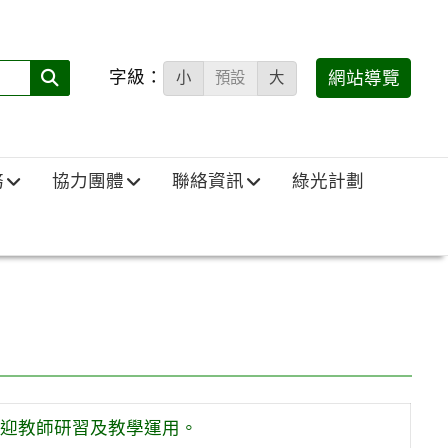
字級：
送出
網站導覽
小
預設
大
搜
尋
(必
務
協力團體
聯絡資訊
綠光計劃
填)：
。
迎教師研習及教學運用。