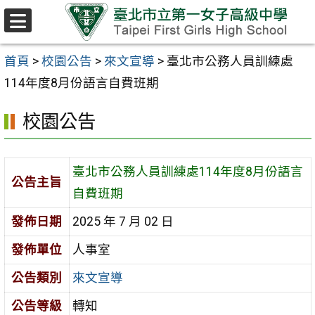
跳至主要內容區
選
單
首頁
>
校園公告
>
來文宣導
>
臺北市公務人員訓練處
114年度8月份語言自費班期
校園公告
臺北市公務人員訓練處114年度8月份語言
公告主旨
自費班期
發佈日期
2025 年 7 月 02 日
發佈單位
人事室
公告類別
來文宣導
公告等級
轉知