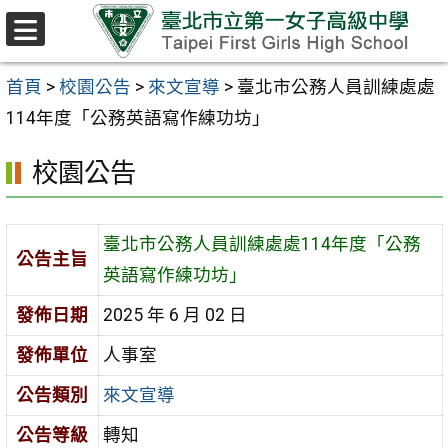
跳至主要內容區
選
單
首頁
>
校園公告
>
來文宣導
>
臺北市公務人員訓練處處
114年度「公務英語寫作練功坊」
校園公告
臺北市公務人員訓練處處114年度「公務
公告主旨
英語寫作練功坊」
發佈日期
2025 年 6 月 02 日
發佈單位
人事室
公告類別
來文宣導
公告等級
轉知