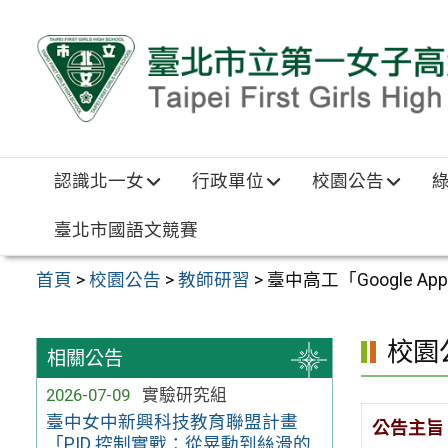
跳至主要內容區
認識北一女
行政單位
校園公告
臺北市國語文競賽
首頁
>
校園公告
>
教師研習
>
臺中高工「Google A
校園
相關公告
2026-07-09
實驗研究組
臺中女中新興科技教育聯盟計畫
公告主旨
「PID 控制實戰：從晃動到絲滑的