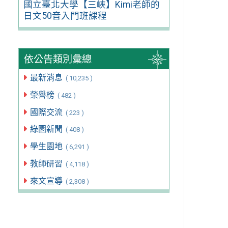
國立臺北大學【三峽】Kimi老師的
日文50音入門班課程
依公告類別彙總
最新消息
( 10,235 )
榮譽榜
( 482 )
國際交流
( 223 )
綠園新聞
( 408 )
學生園地
( 6,291 )
教師研習
( 4,118 )
來文宣導
( 2,308 )