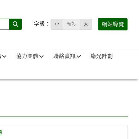
字級：
送出
網站導覽
小
預設
大
搜
尋
(必
務
協力團體
聯絡資訊
綠光計劃
填)：
畫