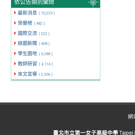
依公告類別彙總
最新消息
( 10,229 )
榮譽榜
( 482 )
國際交流
( 222 )
綠園新聞
( 408 )
學生園地
( 6,288 )
教師研習
( 4,114 )
來文宣導
( 2,306 )
網
臺北市立第一女子高級中學
Taipei 