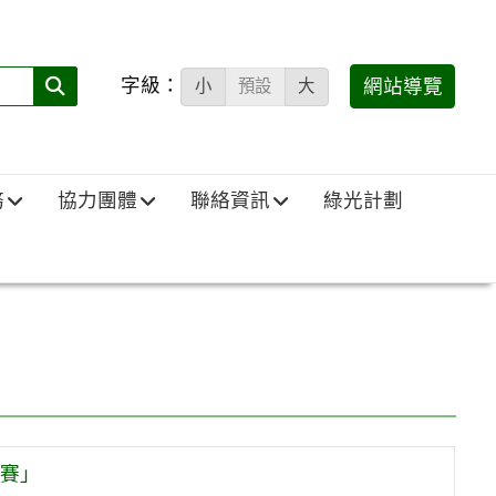
字級：
送出
網站導覽
小
預設
大
搜
尋
(必
務
協力團體
聯絡資訊
綠光計劃
填)：
大賽」