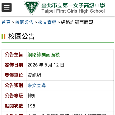
跳至主要內容區
選
單
首頁
>
校園公告
>
來文宣導
>
網路詐騙面面觀
校園公告
公告主旨
網路詐騙面面觀
發佈日期
2026 年 5 月 12 日
發佈單位
資訊組
公告類別
來文宣導
公告等級
轉知
點閱次數
198