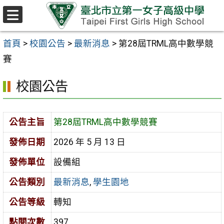
跳至主要內容區
選
單
首頁
>
校園公告
>
最新消息
>
第28屆TRML高中數學競
賽
校園公告
公告主旨
第28屆TRML高中數學競賽
發佈日期
2026 年 5 月 13 日
發佈單位
設備組
公告類別
最新消息
,
學生園地
公告等級
轉知
點閱次數
397