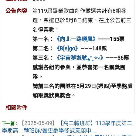
公告內容
第119屆畢業歌曲創作徵選共計有8組參
選，票選已於5月8日結束，在此公告前三
名得票數：
第一名：
《
向北一路順風
》
———155票
第二名：
《B[e]go》
———148票
第三名：
《宇宙夢遊號⁎⁺˳✧༚》
———36票
感謝各組的參與，並恭喜第一名獲獎團
隊。
請前三名的團隊在5月29日(週四)至學務處
領取獎狀與獎金。
相關附件
【2025-05-09】
【高二轉班群】113學年度第二
學期高二轉班群/變更數學修課意願申 ...