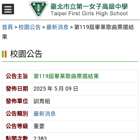
跳至主要內容區
選
單
首頁
>
校園公告
>
最新消息
>
第119屆畢業歌曲票選結
果
校園公告
公告主旨
第119屆畢業歌曲票選結果
發佈日期
2025 年 5 月 09 日
發佈單位
訓育組
公告類別
最新消息
公告等級
重要
點閱次數
2,383