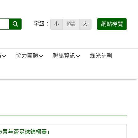
字級：
送出
網站導覽
小
預設
大
搜
尋
(必
務
協力團體
聯絡資訊
綠光計劃
填)：
市青年盃足球錦標賽」