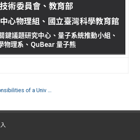
ies of a Univ ...
登入