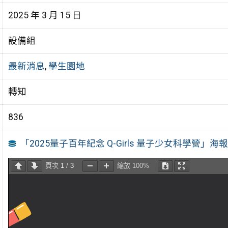
2025 年 3 月 15 日
設備組
最新消息
,
學生園地
轉知
836
「2025量子百年紀念 Q-Girls 量子少女科學營」海
頁次
1
/
3
縮放
100%