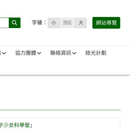
字級：
送出
網站導覽
小
預設
大
搜
尋
(必
務
協力團體
聯絡資訊
綠光計劃
填)：
 量子少女科學營」