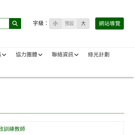
字級：
送出
網站導覽
小
預設
大
搜
尋
(必
務
協力團體
聯絡資訊
綠光計劃
填)：
政訓練教師