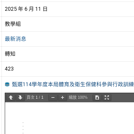
2025 年 6 月 11 日
教學組
最新消息
轉知
423
甄選114學年度本局體育及衛生保健科參與行政訓
頁次
1
/
1
縮放
100%