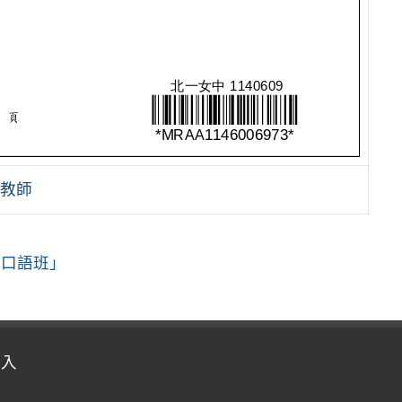
練教師
語口語班」
登入