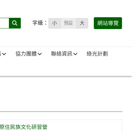
字級：
送出
網站導覽
小
預設
大
搜
尋
(必
務
協力團體
聯絡資訊
綠光計劃
填)：
校原住民族文化研習營