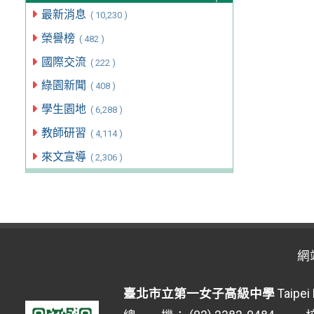
最新消息
( 10,230 )
榮譽榜
( 482 )
國際交流
( 222 )
綠園新聞
( 408 )
學生園地
( 6,288 )
教師研習
( 4,114 )
來文宣導
( 2,306 )
網
臺北市立第一女子高級中學
Taipei 