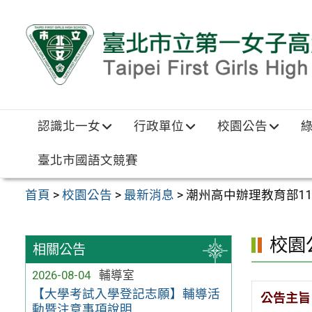
跳至主要內容區
認識北一女
行政單位
校園公告
臺北市國語文競賽
首頁
>
校園公告
>
最新消息
>
潮州高中辦理教育部1
校園
相關公告
2026-08-04
輔導室
【大學考試入學登記志願】輔導活
公告主旨
動暨注意事項說明